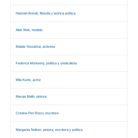
Hannah Arendt, filósofa y teórica política
Alek Wek, modelo
Malala Yousafzai, activista
Federica Montseny, política y sindicalista
Mila Kunis, actriz
Maruja Mallo, pintora
Cristina Peri Rossi, escritora
Margarita Nelken, pintora, escritora y política